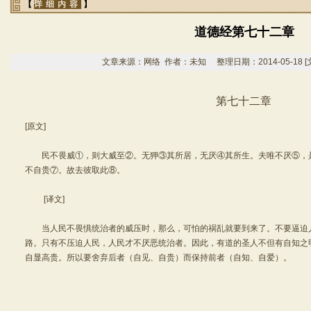
【
详细内容
】
道德经第七十二章
文章来源：网络 作者：未知 整理日期：2014-05-18
[
第七十二章
[原文]
民不畏威①，则大威至②。无狎③其所居，无厌④其所生。夫唯不厌⑤，是
不自贵⑦。故去彼取此⑧。
[译文]
当人民不畏惧统治者的威压时，那么，可怕的祸乱就要到来了。不要逼迫
路。只有不压迫人民，人民才不厌恶统治者。因此，有道的圣人不但有自知之
自显高贵。所以要舍弃后者（自见、自贵）而保持前者（自知、自爱）。