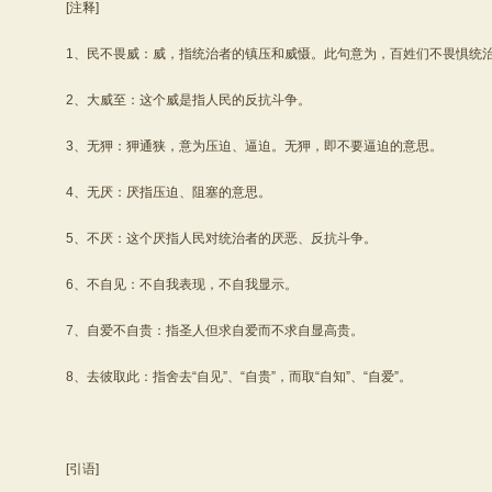
[注释]
1、民不畏威：威，指统治者的镇压和威慑。此句意为，百姓们不畏惧统治
2、大威至：这个威是指人民的反抗斗争。
3、无狎：狎通狭，意为压迫、逼迫。无狎，即不要逼迫的意思。
4、无厌：厌指压迫、阻塞的意思。
5、不厌：这个厌指人民对统治者的厌恶、反抗斗争。
6、不自见：不自我表现，不自我显示。
7、自爱不自贵：指圣人但求自爱而不求自显高贵。
8、去彼取此：指舍去“自见”、“自贵”，而取“自知”、“自爱”。
[引语]