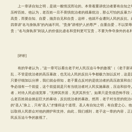
上一章讲自知之明，是就一般情况而论的。本章着重讲统治者要有自知之明
压榨百姓。他认为，老百姓一旦不畏惧统治者的残暴统治，那么可怕的反暴力
高贵，而要自知、自爱，抛弃自见和自贵，这样，他就不会遭到人民的反抗。此章
四章讲“名与身孰亲”的内涵不同。“贵身”讲维护人的尊严，自重自爱，不以荣
贵；“名与身孰亲”则说人的价值比虚名和货利更可宝贵，不要为争夺身外的名
[评析]
有的学者认为，“这一章可以看出老子对人民压迫斗争的敌视”（《老子新
乱，不管是统治者的高压暴政，也无论人民的反抗斗争都极力加以反对，这是
只要仔细加以分辨，我们就会得知，老子重点反对的是统治者的高压政策和自
争必须有一个前提，这个前提就是只有当统治者对人民实施暴政，压迫和掠夺
者，对待人民必须宽厚，“无狎其所居，无厌其所生”。如果只是凭借恐怖手段
么老百姓就会掀起巨大的暴动，反抗统治者的暴政。然而，老子对当世的统治
的“圣人”身上，只有“圣人”才懂得这个道理。圣人有自知之明，有自爱之心。
以取得人民群众对他的拥护和支持。由此，我们感到，老子这一章的内容，正
民反压迫斗争的敌视了。