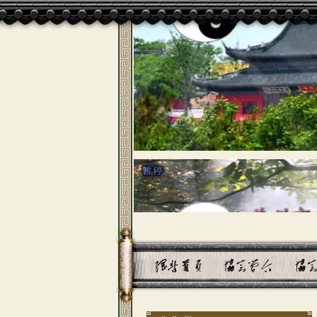
道教崇奉的神靈
1.三清:指元始天尊、靈寶天尊、道德天
尊。它們是道教的最高主神，實是