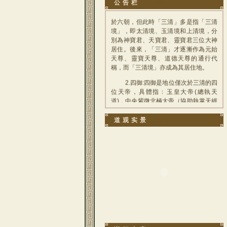
公告栏
「道」的一體三位。「三清」的說法始
於六朝，但此時「三清」多是指「三清
境」，即太清境、玉清境和上清境，分
別為神寶君、天寶君、靈寶君三位大神
居住。後來，「三清」才逐漸作為元始
天尊、靈寶天尊、道德天尊的通行代
稱，而「三清境」亦成為其居住地。
2.四御:四御是地位僅次於三清的四
位天帝，具體指﹕玉皇大帝(總執天
道)，中央紫微北極大帝（協助執掌天經
地緯、日月星辰、四時氣候），勾陳上
宮天皇上帝（協助執掌南北極與天地人
道观实景
三才，統御諸星，主持人間兵革之
事），后土皇地祇（執掌陰陽生育、萬
物之美）。另外，又有以四極大帝為四
御之說，具體為：北方北極紫微大帝
（總御萬星），南方南極長生大帝（總
御萬靈），西方太極天皇大帝(總御萬
神)，東方東極青華大帝(總御萬類)。
3.諸星神:星辰之神在道教中的地位
很高，主要有五曜（五星）--歲星
（星）、 鎮星（土星）、太白星（金
星）、辰星（水星）、熒惑星（火