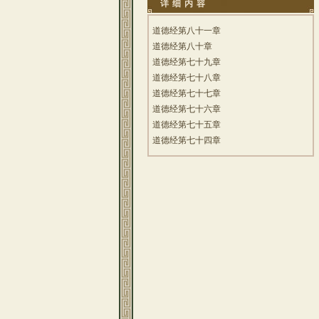
详细内容
星）。 此外還有東西南北中「五斗星
君」，以及二十八宿星君、紫微垣眾星
道德经第八十一章
君、太微垣眾星君、天市垣眾星君等。
其中，最受崇奉的是「斗姆」。「斗
道德经第八十章
姆」作女像，傳說她生出了北斗七星，
道德经第七十九章
能普垂醫治之功。此外，北斗、南斗星
道德经第七十八章
君也很受世人崇奉，據《度人經》言，
道德经第七十七章
北斗主死，南斗主生，故民間多舉辦
「北斗會」、「南斗會」。在諸星神
道德经第七十六章
中，影響較大的還有四方二十八宿星
道德经第七十五章
君。二十八宿中，東方七宿（角、亢、
道德经第七十四章
氐、房、心、尾、箕）組成龍形，稱青
龍；南方七宿（井、鬼、柳、星、張、
翼、軫）組成鳥形，稱朱雀；西方七宿
（奎、婁、胃、昂、畢、觜、參）組成
虎形，稱白虎；北方七宿（斗、牛、
女、虛、危、室、壁）組成龜形，稱玄
武。青龍、白虎、朱雀、玄武合稱「四
方之神」。